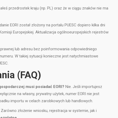
ałeś przedrostek kraju (np. PL) oraz że w ciągu znaków nie ma
danie EORI został złożony na portalu PUESC dopiero kilka dni
Komisji Europejskiej. Aktualizacja ogólnoeuropejskich rejestrów
y prawnej lub adresu bez poinformowania odpowiedniego
meru. W takiej sytuacji konieczne jest natychmiastowe
UESC.
nia (FAQ)
gospodarczej musi posiadać EORI?
Nie. Jeśli importujesz
 wyłącznie na własny, prywatny użytek, numer EORI nie jest
padku importu w celach zarobkowych lub handlowych.
Zarówno złożenie wniosku, rejestracja w systemie, jak i
ezpłatne
.