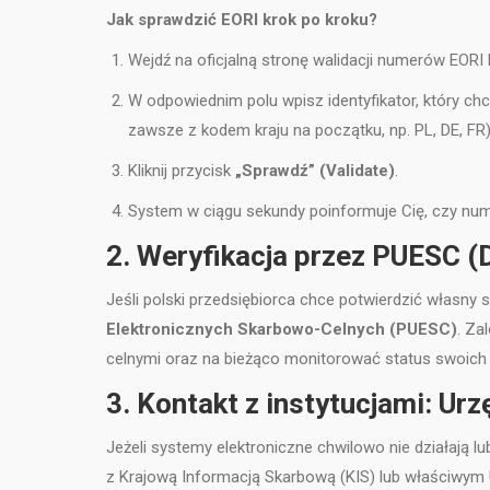
Jak sprawdzić EORI krok po kroku?
Wejdź na oficjalną stronę walidacji numerów EORI K
W odpowiednim polu wpisz identyfikator, który chc
zawsze z kodem kraju na początku, np. PL, DE, FR)
Kliknij przycisk
„Sprawdź” (Validate)
.
System w ciągu sekundy poinformuje Cię, czy num
2. Weryfikacja przez PUESC (D
Jeśli polski przedsiębiorca chce potwierdzić własny s
Elektronicznych Skarbowo-Celnych (PUESC)
. Za
celnymi oraz na bieżąco monitorować status swoich w
3. Kontakt z instytucjami: Urz
Jeżeli systemy elektroniczne chwilowo nie działają 
z Krajową Informacją Skarbową (KIS) lub właściwym 