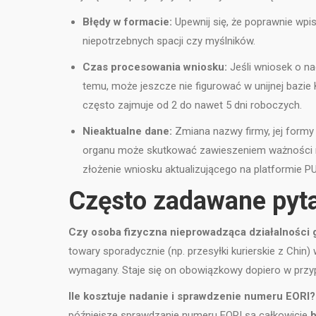
Błędy w formacie:
Upewnij się, że poprawnie wpis
niepotrzebnych spacji czy myślników.
Czas procesowania wniosku:
Jeśli wniosek o na
temu, może jeszcze nie figurować w unijnej bazie 
często zajmuje od 2 do nawet 5 dni roboczych.
Nieaktualne dane:
Zmiana nazwy firmy, jej form
organu może skutkować zawieszeniem ważności nu
złożenie wniosku aktualizującego na platformie P
Często zadawane pyta
Czy osoba fizyczna nieprowadząca działalności 
towary sporadycznie (np. przesyłki kurierskie z Chin)
wymagany. Staje się on obowiązkowy dopiero w przy
Ile kosztuje nadanie i sprawdzenie numeru EORI?
późniejsze sprawdzanie numeru EORI są całkowicie
b