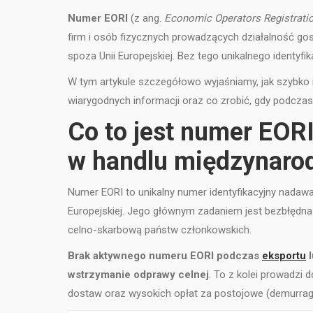
Numer EORI
(z ang.
Economic Operators Registration
firm i osób fizycznych prowadzących działalność go
spoza Unii Europejskiej. Bez tego unikalnego identyf
W tym artykule szczegółowo wyjaśniamy, jak szybko 
wiarygodnych informacji oraz co zrobić, gdy podczas 
Co to jest numer EORI
w handlu międzynar
Numer EORI to unikalny numer identyfikacyjny nadaw
Europejskiej. Jego głównym zadaniem jest bezbłędna 
celno-skarbową państw członkowskich.
Brak aktywnego numeru EORI podczas
eksportu
l
wstrzymanie odprawy celnej
. To z kolei prowadzi
dostaw oraz wysokich opłat za postojowe (demurrag