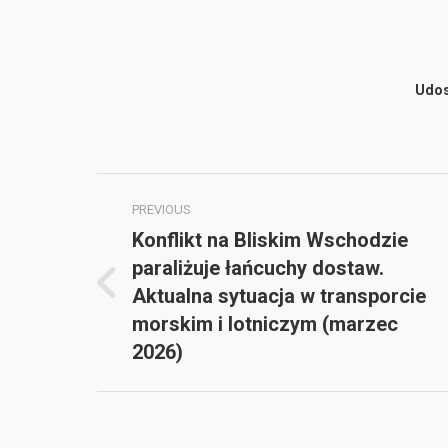
Udos
Post
PREVIOUS
navigation
Konflikt na Bliskim Wschodzie
paraliżuje łańcuchy dostaw.
Aktualna sytuacja w transporcie
Previous
morskim i lotniczym (marzec
post:
2026)