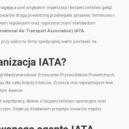
wymagająca pod względem organizacji i bezpieczeństwa gałąź
warów drogą powietrzną przebiegała sprawnie, terminowo i
owym regulacjom oraz rygorystycznym standardom
ernational Air Transport Association) IATA
.
o przy wyborze firmy spedycyjnej warto postawić na
anizacja IATA?
zyli Międzynarodowe Zrzeszenie Przewoźników Powietrznych,
 dla całej branży lotniczej. Zrzesza ona najważniejsze linie
łym świecie.
d współpracy, dbanie o bezpieczeństwo operacyjne oraz
iczym. Dzięki jej działaniom przepływ towarów między