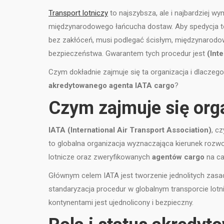
Transport lotniczy
to najszybsza, ale i najbardziej 
międzynarodowego łańcucha dostaw. Aby spedycja to
bez zakłóceń, musi podlegać ścisłym, międzynarod
bezpieczeństwa. Gwarantem tych procedur jest
(Int
Czym dokładnie zajmuje się ta organizacja i dlaczeg
akredytowanego agenta IATA cargo
?
Czym zajmuje się org
IATA (International Air Transport Association)
, c
to globalna organizacja wyznaczająca kierunek rozwoju
lotnicze oraz zweryfikowanych
agentów cargo
na ca
Głównym celem IATA jest tworzenie jednolitych zasa
standaryzacja procedur w globalnym transporcie lotn
kontynentami jest ujednolicony i bezpieczny.