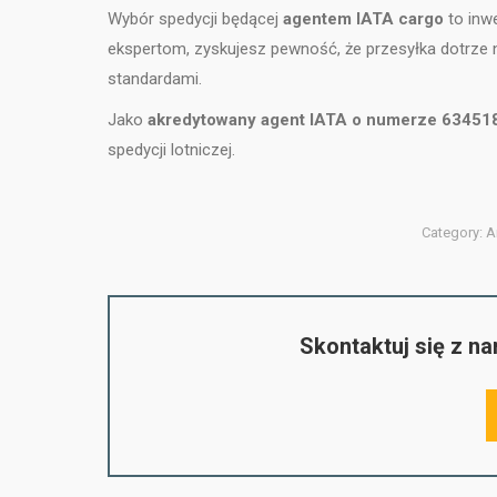
Wybór spedycji będącej
agentem IATA cargo
to inw
ekspertom, zyskujesz pewność, że przesyłka dotrze 
standardami.
Jako
akredytowany agent IATA o numerze 6345
spedycji lotniczej.
Category:
A
Skontaktuj się z n