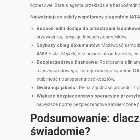
biznesowe. Status agenta przekłada się bezpośrednio
Najważniejsze zalety współpracy z agentem IATA
Bezpośredni dostęp do przestrzeni ładunkowe
przewoźnika, omijając łańcuch pośredników.
Szybszy obieg dokumentów:
Możliwość samodz
AWB
–
Air Waybill
) bez udziału stron trzecich, c
Bezpieczeństwo finansowe:
Rozliczenia z linia
międzynarodowego, zintegrowanego systemu
CA
stabilność i transparentność kosztów.
Gwarancja jakości:
Pełna zgodność procedur z gl
Większe bezpieczeństwo operacyjne przesyłe
najwyższe normy bezpieczeństwa zatwierdzone prz
Podsumowanie: dlacz
świadomie?