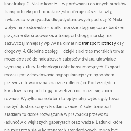
konstrukcji. 2. Niskie koszty – w porównaniu do innych środków
transportu eksport morski często oferuje niższe koszty,
zwłaszcza w przypadku długodystansowych podróży. 3. Niski
wpływ na środowisko – statki morskie stają się coraz bardziej
przyjazne dla środowiska, a transport drogą morską ma
zazwyczaj mniejszy wpływ na klimat niż
transport lotniczy
czy
drogowy. 4. Globalne zasięgi – dzięki sieci tras morskich towar
może dotrzeć do najdalszych zakątków świata, ułatwiając
wymianę kultury, technologii i dóbr konsumpcyjnych. Eksport
morski jest zdecydowanie najpopularniejszym sposobem
przewozu towarów na znaczne odległości. Pod względem
kosztów transport drogą powietrzną nie może się z nim
równać. Wysyłka samolotem to optymalny wybór, gdy towar
ma być dostarczony w krótkim czasie. Z kolei transport
statkiem to dobre rozwiązanie w przypadku przewozu
ładunków o większych gabarytach oraz wadze. Ładunki, które
nie mieszczą się w kontenerach standardowych, mogą być