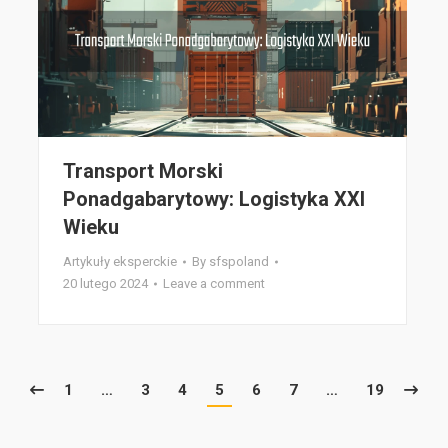
Transport Morski
Ponadgabarytowy: Logistyka XXI
Wieku
Artykuły eksperckie
By
sfspoland
20 lutego 2024
Leave a comment
1
…
3
4
5
6
7
…
19