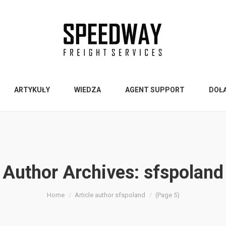
ARTYKUŁY
WIEDZA
AGENT SUPPORT
DOŁ
Author Archives:
sfspoland
Home
Article author sfspoland
(Page 5)