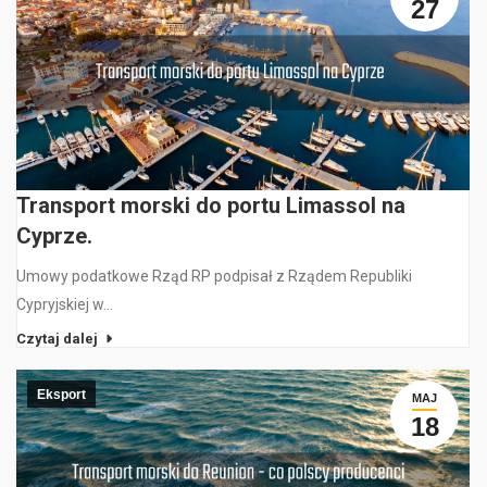
27
Transport morski do portu Limassol na
Cyprze.
Umowy podatkowe Rząd RP podpisał z Rządem Republiki
Cypryjskiej w…
Czytaj dalej
Eksport
MAJ
18