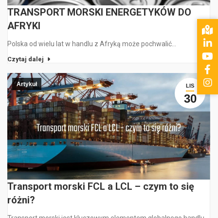
TRANSPORT MORSKI ENERGETYKÓW DO
AFRYKI
Polska od wielu lat w handlu z Afryką może pochwalić…
Czytaj dalej
Artykuł
LIS
30
Transport morski FCL a LCL – czym to się
różni?
Transport morski jest kluczowym elementem globalnego handlu,