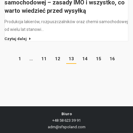
samochodowej – zasady IMO i wszystko, co
warto wiedzieć przed wysyłką
Produkcja lakierów, rozpuszczalników oraz chemii samochodowej
od wielu lat stanowi…
Czytaj dalej
1
…
11
12
13
14
15
16
Biuro
+48 58 623 39 91
adm@sfspoland.com