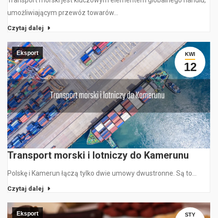
umożliwiającym przewóz towarów…
Czytaj dalej
Eksport
KWI
12
Transport morski i lotniczy do Kamerunu
Polskę i Kamerun łączą tylko dwie umowy dwustronne. Są to…
Czytaj dalej
Eksport
STY