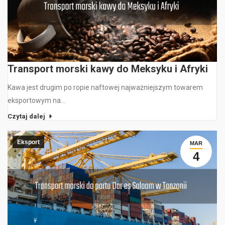
Transport morski kawy do Meksyku i Afryki
Kawa jest drugim po ropie naftowej najważniejszym towarem
eksportowym na…
Czytaj dalej
Eksport
MAR
4