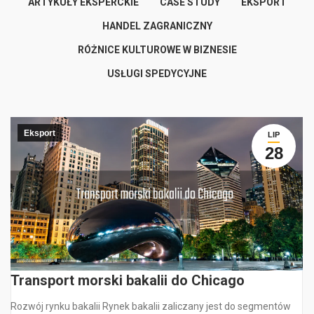
ARTYKUŁY EKSPERCKIE
CASE STUDY
EKSPORT
HANDEL ZAGRANICZNY
RÓŻNICE KULTUROWE W BIZNESIE
USŁUGI SPEDYCYJNE
Eksport
LIP
28
Transport morski bakalii do Chicago
Rozwój rynku bakalii Rynek bakalii zaliczany jest do segmentów