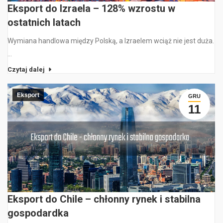
Eksport do Izraela – 128% wzrostu w
ostatnich latach
Wymiana handlowa między Polską, a Izraelem wciąż nie jest duża.
…
Czytaj dalej
Eksport
GRU
11
Eksport do Chile – chłonny rynek i stabilna
gospodardka