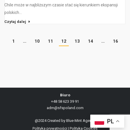
Chile może w najbliższym czasie stać się kierunkiem ekspansji
polskich…
Czytaj dalej
1
…
10
11
12
13
14
…
16
Biuro
+48 58 623 39 91
adm@sfspoland.com
PL
@2024 Created by
Blue-Mint Agency
Polityka prywatności
|
Polityka Cookies