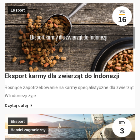
Eksport
SIE
16
Eksport karmy dla zwierząt do Indonezji
Rosnące zapotrzebowanie na karmy specjalistyczne dla zwierząt
W Indonezji żyje…
Czytaj dalej
Eksport
STY
3
Handel zagraniczny